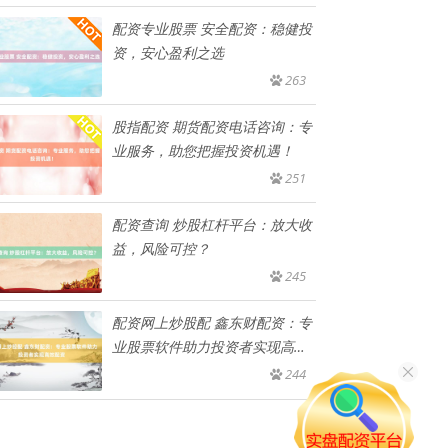
配资专业股票 安全配资：稳健投
资，安心盈利之选
263
股指配资 期货配资电话咨询：专
业服务，助您把握投资机遇！
251
配资查询 炒股杠杆平台：放大收
益，风险可控？
245
配资网上炒股配 鑫东财配资：专
业股票软件助力投资者实现高效
配
244