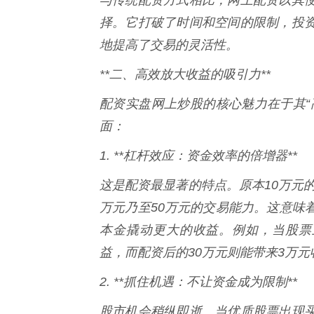
择。它打破了时间和空间的限制，投
地提高了交易的灵活性。
**二、高效放大收益的吸引力**
配资实盘网上炒股的核心魅力在于其“
面：
1. **杠杆效应：资金效率的倍增器**
这是配资最显著的特点。原本10万元的
万元乃至50万元的交易能力。这意味
本金撬动更大的收益。例如，当股票上
益，而配资后的30万元则能带来3万
2. **抓住机遇：不让资金成为限制**
股市机会稍纵即逝。当优质股票出现